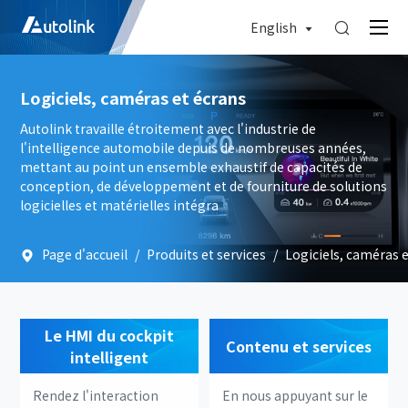
English

Logiciels, caméras et écrans
Autolink travaille étroitement avec l'industrie de
l'intelligence automobile depuis de nombreuses années,
mettant au point un ensemble exhaustif de capacités de
conception, de développement et de fourniture de solutions
logicielles et matérielles intégra
Page d'accueil
/
Produits et services
/
Logiciels, caméras 
Le HMI du cockpit
Contenu et services
intelligent
Rendez l'interaction
En nous appuyant sur le