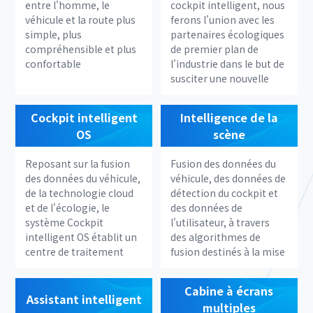
entre l'homme, le
cockpit intelligent, nous
véhicule et la route plus
ferons l'union avec les
simple, plus
partenaires écologiques
compréhensible et plus
de premier plan de
confortable
l'industrie dans le but de
susciter une nouvelle
mobilité intelligente,
une mobilité
Cockpit intelligent
Intelligence de la
intelligente, une vie
OS
scène
intelligente, la
socialisation de la
Reposant sur la fusion
Fusion des données du
voiture,
des données du véhicule,
véhicule, des données de
l'infodivertissement et
de la technologie cloud
détection du cockpit et
le big data
et de l'écologie, le
des données de
système Cockpit
l'utilisateur, à travers
intelligent OS établit un
des algorithmes de
centre de traitement
fusion destinés à la mise
intelligent doté d'un
en place d'une
scénario puissant, d'une
atmosphère et de
Cabine à écrans
interaction conviviale et
services particuliers
Assistant intelligent
multiples
d'un service
adaptés à l'espace du