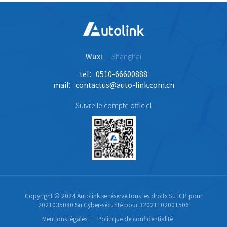
et 12 caméras, assurant
aux utilisateurs une
expérience de service de
voyage riche en couleurs
et en scènes
Wuxi
Shanghai
tel：0510-66600888
mail：contactus@auto-link.com.cn
Suivre le compte officiel
Copyright © 2024 Autolink se réserve tous les droits
Su ICP pour
2021035080
Su Cyber-sécurité pour 32021102001506
Mentions légales
Politique de confidentialité